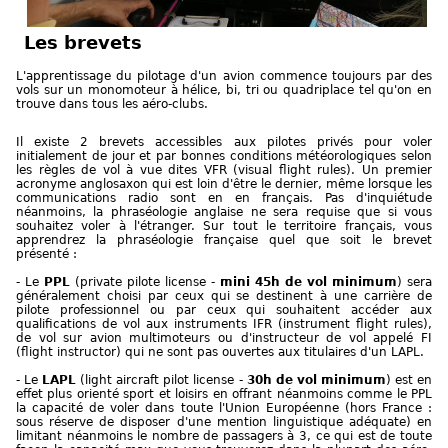
Les brevets
L'apprentissage du pilotage d'un avion commence toujours par des
vols sur un monomoteur à hélice, bi, tri ou quadriplace tel qu'on en
trouve dans tous les aéro-clubs.
Il existe 2 brevets accessibles aux pilotes privés pour voler
initialement de jour et par bonnes conditions météorologiques selon
les règles de vol à vue dites VFR (visual flight rules). Un premier
acronyme anglosaxon qui est loin d'être le dernier, même lorsque les
communications radio sont en en français. Pas d'inquiétude
néanmoins, la phraséologie anglaise ne sera requise que si vous
souhaitez voler à l'étranger. Sur tout le territoire français, vous
apprendrez la phraséologie française quel que soit le brevet
présenté :
- Le
PPL
(private pilote license -
mini 45h de vol minimum
) sera
généralement choisi par ceux qui se destinent à une carrière de
pilote professionnel ou par ceux qui souhaitent accéder aux
qualifications de vol aux instruments IFR (instrument flight rules),
de vol sur avion multimoteurs ou d'instructeur de vol appelé FI
(flight instructor) qui ne sont pas ouvertes aux titulaires d'un LAPL.
- Le
LAPL
(light aircraft pilot license -
30h de vol minimum
) est en
effet plus orienté sport et loisirs en offrant néanmoins comme le PPL
la capacité de voler dans toute l'Union Européenne (hors France :
sous réserve de disposer d'une mention linguistique adéquate) en
limitant néanmoins le nombre de passagers à 3, ce qui est de toute