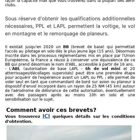
façon la capacité max que vous trouverez dans la plupart des aéro-
clubs.
Sous réserve d'obtenir les qualifications additionnelles
nécessaires, PPL et LAPL permettent la voltige, le vol
en montagne et le remorquage de planeurs.
Il existait jusqu'en 2020 un
BB
(brevet de base) qui permettait
l'accès au pilotage en solo dès le plus jeune âge (15 ans). Désormais
inscrite dans les processus réglementaires mis en place par l'Union
Européenne, la France a réussi à conserver une équivalence de ce
BB qui prend désormais le nom d'ABL, accessible à partir de 16 ans.
- L'
ABL
(autorisation de base LAPL -
6h de vol mini
et 20
atterrissages/décollages supervisés) peut être une première étape
pour acquérir de l'expérience avant un LAPL ou PPL ; elle permet de
voler seul en tant que commandant de bord sur avion ou planeur à
dispositif d'envol incorporé dans un rayon de 25 NM (45 km) autour
de l'aérodrome de délivrance de cette autorisation, éventuellement
avec des passagers après au moins 10h en solo et une
sensibilisation sur le sujet.
Comment avoir ces brevets?
ICI
Vous trouverez
quelques détails sur les conditions
d'obtention.