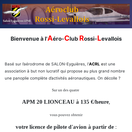
A
C
R
L
Bienvenue à l'
éro-
lub
ossi-
evallois
Basé sur l’aérodrome de SALON-Eyguières, l'
ACRL
e
st une
association à but non lucratif qui propose au plus grand nombre
une panoplie complète d’activités aéronautiques. On décolle ?
Sur un des quatre
APM 20 LIONCEAU à 135 €/heure
,
vous pouvez obtenir
votre licence de pilote d'avion à partir de
: