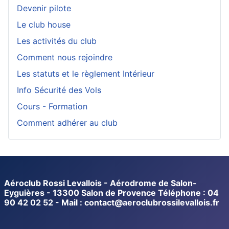
Devenir pilote
Le club house
Les activités du club
Comment nous rejoindre
Les statuts et le règlement Intérieur
Info Sécurité des Vols
Cours - Formation
Comment adhérer au club
Aéroclub Rossi Levallois - Aérodrome de Salon-
Eyguières - 13300 Salon de Provence Téléphone : 04
90 42 02 52 - Mail : contact@aeroclubrossilevallois.fr