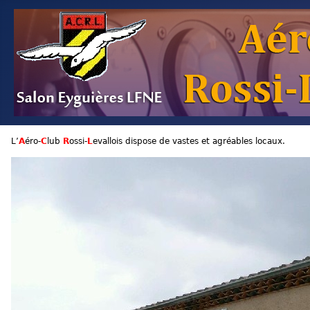
L’
A
éro-
C
lub
R
ossi-
L
evallois dispose de vastes et agréables locaux.