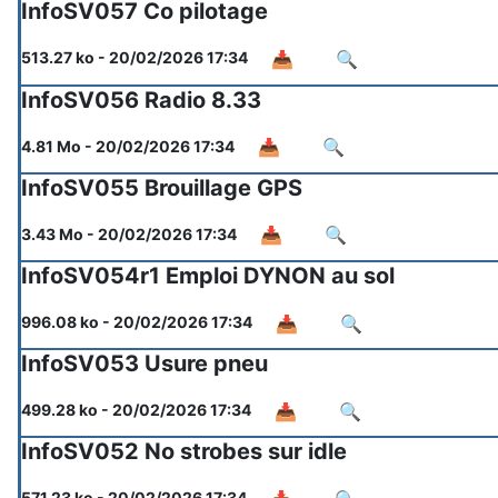
InfoSV057 Co pilotage
📥
🔍
513.27 ko - 20/02/2026 17:34
InfoSV056 Radio 8.33
📥
🔍
4.81 Mo - 20/02/2026 17:34
InfoSV055 Brouillage GPS
📥
🔍
3.43 Mo - 20/02/2026 17:34
InfoSV054r1 Emploi DYNON au sol
📥
🔍
996.08 ko - 20/02/2026 17:34
InfoSV053 Usure pneu
📥
🔍
499.28 ko - 20/02/2026 17:34
InfoSV052 No strobes sur idle
571.23 ko - 20/02/2026 17:34