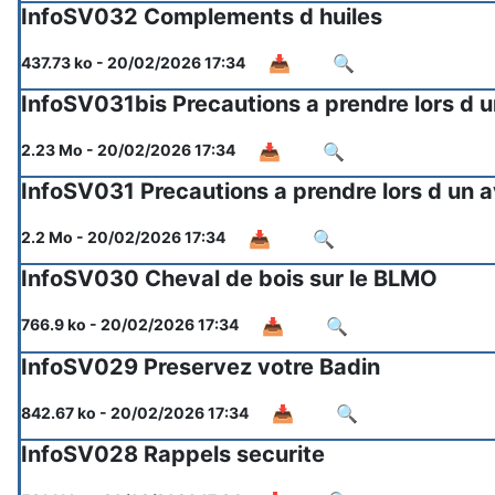
InfoSV032 Complements d huiles
📥
🔍
437.73 ko - 20/02/2026 17:34
InfoSV031bis Precautions a prendre lors d u
📥
🔍
2.23 Mo - 20/02/2026 17:34
InfoSV031 Precautions a prendre lors d un a
📥
🔍
2.2 Mo - 20/02/2026 17:34
InfoSV030 Cheval de bois sur le BLMO
📥
🔍
766.9 ko - 20/02/2026 17:34
InfoSV029 Preservez votre Badin
📥
🔍
842.67 ko - 20/02/2026 17:34
InfoSV028 Rappels securite