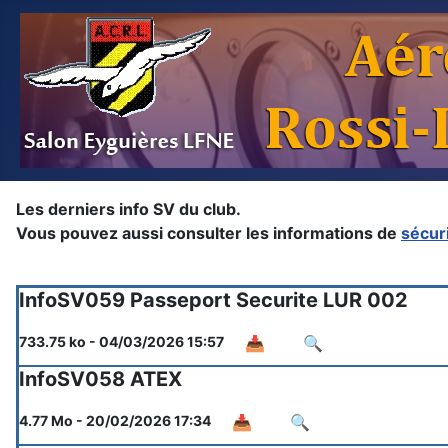
Les derniers info SV du club.
Vous pouvez aussi consulter les informations de
sécuri
InfoSV059 Passeport Securite LUR 002
📥
🔍
733.75 ko - 04/03/2026 15:57
InfoSV058 ATEX
📥
🔍
4.77 Mo - 20/02/2026 17:34