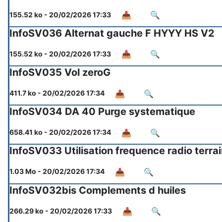
📥
🔍
155.52 ko - 20/02/2026 17:33
InfoSV036 Alternat gauche F HYYY HS V2
📥
🔍
155.52 ko - 20/02/2026 17:33
InfoSV035 Vol zeroG
📥
🔍
411.7 ko - 20/02/2026 17:34
InfoSV034 DA 40 Purge systematique
📥
🔍
658.41 ko - 20/02/2026 17:34
InfoSV033 Utilisation frequence radio terra
📥
🔍
1.03 Mo - 20/02/2026 17:34
InfoSV032bis Complements d huiles
📥
🔍
266.29 ko - 20/02/2026 17:33